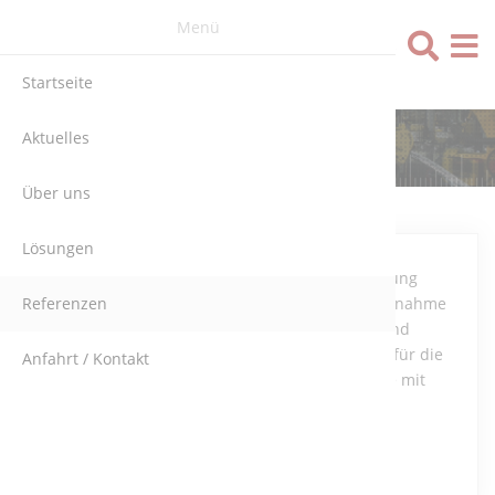
Menü
Sprache
Startseite
Aktuelles
ALZ (BELGIEN)
Über uns
Lösungen
Programmierung
Referenzen
und Inbetriebnahme
der Förder- und
Dosieranlage für die
Anfahrt / Kontakt
Stahlindustrie mit
S7-300.