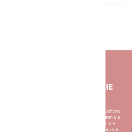
ZURÜCK
BENÖTIGEN SIE EINE INDIVIDUELLE
BERATUNG?
BEI FRAGEN GERNE FÜR SIE
DA.
Unsere Beratung ist so individuell wie das breit gefächerte
Spektrum unserer Kundschaft. Am besten vereinbaren Sie
einen persönlichen Gesprächstermin mit uns, denn Ihre
Wünsche und unsere Leistungen sind nicht mit zwei, drei