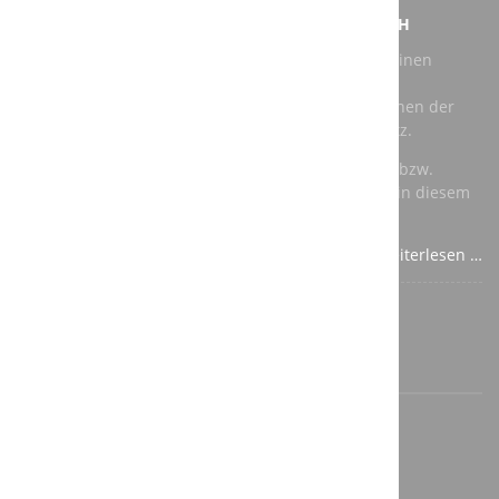
NEUER AUFTRAG FÜR DIE A3T ENGINEERING GMBH
Bei unserem jüngsten Auftrag geht es darum, für einen
Kunden eine vorhandene Roboter Schleifkabine zu
modernisieren. Als Roboter kommen dabei Maschinen der
renommierten Hersteller Kuka und ABB zum Einsatz.
Für die speicherprogrammierbare Steuerung (SPS) bzw.
Totally Integrated Automation (TIA) verwenden wir in diesem
Fall Komponenten von Siemens.
Weiterlesen …