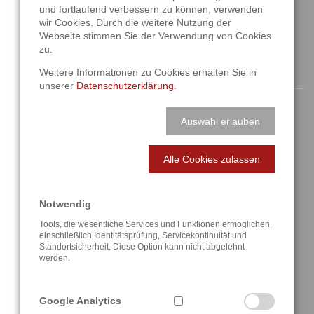
und fortlaufend verbessern zu können, verwenden
info@a3t.de
wir Cookies. Durch die weitere Nutzung der
Webseite stimmen Sie der Verwendung von Cookies
zu.
NAVIGATION
Weitere Informationen zu Cookies erhalten Sie in
unserer
Datenschutzerklärung
.
Startseite
Auswahl erlauben
Aktuelles
Alle Cookies zulassen
Über uns
Lösungen
Notwendig
Tools, die wesentliche Services und Funktionen ermöglichen,
Referenzen
einschließlich Identitätsprüfung, Servicekontinuität und
Standortsicherheit. Diese Option kann nicht abgelehnt
werden.
Anfahrt / Kontakt
Google Analytics