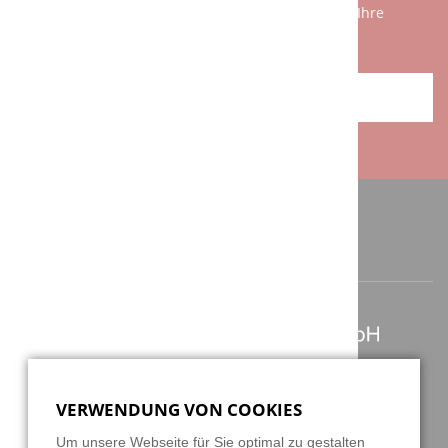
Sätzen am Telefon zu erklären. Wir freuen uns auf Ihre
Herausforderung!
ANFAHRT / KONTAKT
ANSCHRIFT / KONTAKT
Berghauser Str. 62
D-42859 Remscheid
VERWENDUNG VON COOKIES
+49 2191 4622158
Um unsere Webseite für Sie optimal zu gestalten