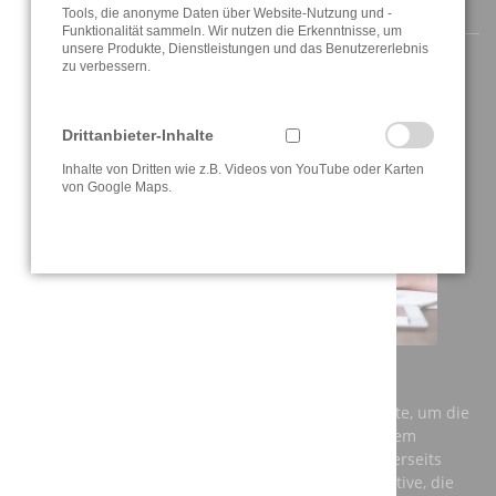
AKTUELLE INFORMATIONEN
Tools, die anonyme Daten über Website-Nutzung und -
Funktionalität sammeln. Wir nutzen die Erkenntnisse, um
unsere Produkte, Dienstleistungen und das Benutzererlebnis
zu verbessern.
Drittanbieter-Inhalte
Inhalte von Dritten wie z.B. Videos von YouTube oder Karten
von Google Maps.
AUSBILDUNG BEI DER A3T ENGINEERING GMBH
Einerseits benötigt Deutschland dringend Fachkräfte, um die
Anforderungen der Zukunft zu meistern und auf dem
globalen Markt konkurrenzfähig zu bleiben. Andererseits
brauchen junge Menschen eine berufliche Perspektive, die