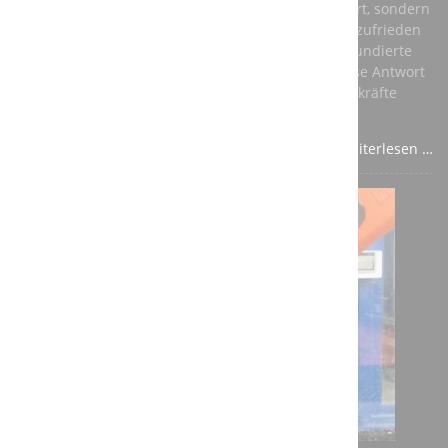
ihnen nicht nur ein vernünftiges Einkommen sichert, sondern
auch ihre persönliche Entwicklung fördert und sie zufrieden
stellt. Die beste Antwort auf diese Fragen ist eine fundierte
Ausbildung in einem anerkannten Beruf – und diese Antwort
sollte aus den Unternehmen kommen, die auf Fachkräfte
angewiesen sind.
Weiterlesen …