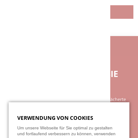
ZURÜCK
BENÖTIGEN SIE EINE INDIVIDUELLE
BERATUNG?
BEI FRAGEN GERNE FÜR SIE
DA.
Unsere Beratung ist so individuell wie das breit gefächerte
Spektrum unserer Kundschaft. Am besten vereinbaren Sie
einen persönlichen Gesprächstermin mit uns, denn Ihre
VERWENDUNG VON COOKIES
Wünsche und unsere Leistungen sind nicht mit zwei, drei
Sätzen am Telefon zu erklären. Wir freuen uns auf Ihre
Um unsere Webseite für Sie optimal zu gestalten
Herausforderung!
und fortlaufend verbessern zu können, verwenden