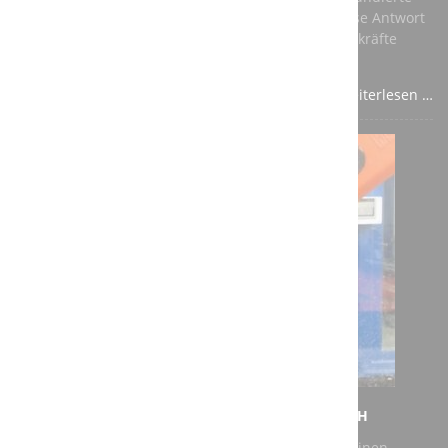
Ausbildung in einem anerkannten Beruf – und diese Antwort
sollte aus den Unternehmen kommen, die auf Fachkräfte
angewiesen sind.
Weiterlesen …
NEUER AUFTRAG FÜR DIE A3T ENGINEERING GMBH
Bei unserem jüngsten Auftrag geht es darum, für einen