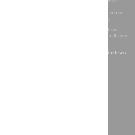
Kunden eine vorhandene Roboter Schleifkabine zu
modernisieren. Als Roboter kommen dabei Maschinen der
renommierten Hersteller Kuka und ABB zum Einsatz.
Für die speicherprogrammierbare Steuerung (SPS) bzw.
Totally Integrated Automation (TIA) verwenden wir in diesem
Fall Komponenten von Siemens.
Weiterlesen …
©2026 A3T Engineering GmbH
Impressum