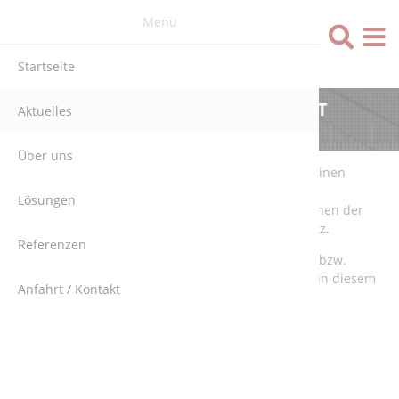
Menü
Sprache
Startseite
NEUER AUFTRAG FÜR DIE A3T
Aktuelles
ENGINEERING GMBH
Über uns
Bei unserem jüngsten Auftrag geht es darum, für einen
Kunden eine vorhandene Roboter Schleifkabine zu
Lösungen
modernisieren. Als Roboter kommen dabei Maschinen der
renommierten Hersteller Kuka und ABB zum Einsatz.
Referenzen
Für die speicherprogrammierbare Steuerung (SPS) bzw.
Totally Integrated Automation (TIA) verwenden wir in diesem
Anfahrt / Kontakt
Fall Komponenten von Siemens, und zwar:
SPS Siemens s5
SPS Siemens S7
SPS Siemens TIA 1500
HMI Siemens Touch Panel TP700