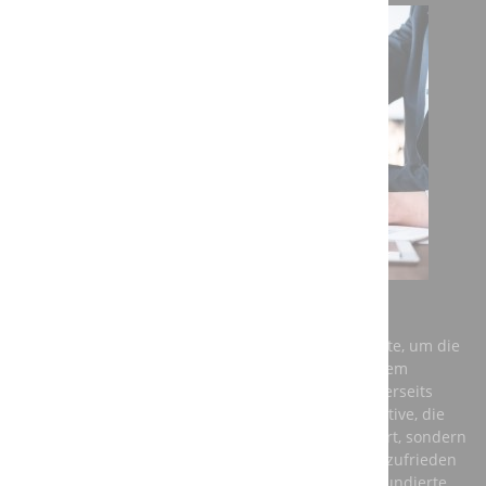
AUSBILDUNG BEI DER A3T ENGINEERING GMBH
Einerseits benötigt Deutschland dringend Fachkräfte, um die
Anforderungen der Zukunft zu meistern und auf dem
globalen Markt konkurrenzfähig zu bleiben. Andererseits
brauchen junge Menschen eine berufliche Perspektive, die
ihnen nicht nur ein vernünftiges Einkommen sichert, sondern
auch ihre persönliche Entwicklung fördert und sie zufrieden
stellt. Die beste Antwort auf diese Fragen ist eine fundierte