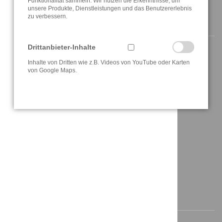
Funktionalität sammeln. Wir nutzen die Erkenntnisse, um
unsere Produkte, Dienstleistungen und das Benutzererlebnis
zu verbessern.
NAVIGATION
Drittanbieter-Inhalte
Startseite
Inhalte von Dritten wie z.B. Videos von YouTube oder Karten
von Google Maps.
Aktuelles
Über uns
Lösungen
Referenzen
Anfahrt / Kontakt
AKTUELLE INFORMATIONEN