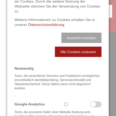
wir Cookies. Durch die weitere Nutzung der
Webseite stimmen Sie der Verwendung von Cookies
ANFAHRT / KONTAKT
zu.
Weitere Informationen zu Cookies erhalten Sie in
unserer
Datenschutzerklärung
.
Auswahl erlauben
ANSCHRIFT / KONTAKT
Alle Cookies zulassen
Notwendig
Tools, die wesentliche Services und Funktionen ermöglichen,
einschließlich Identitätsprüfung, Servicekontinuität und
Standortsicherheit. Diese Option kann nicht abgelehnt
Berghauser Str. 62
werden.
D-42859 Remscheid
+49 2191 4622158
Google Analytics
info@a3t.de
Tools, die anonyme Daten über Website-Nutzung und -