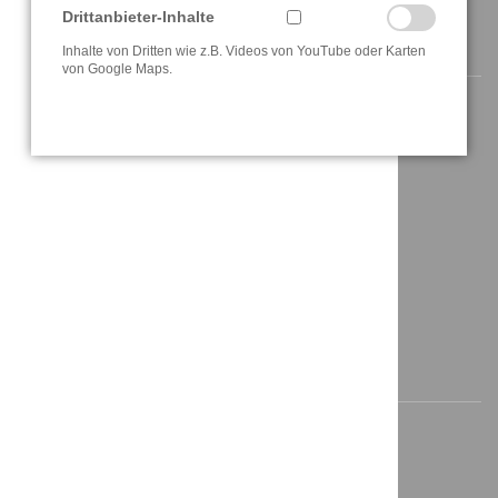
Drittanbieter-Inhalte
ANSCHRIFT / KONTAKT
Inhalte von Dritten wie z.B. Videos von YouTube oder Karten
von Google Maps.
Berghauser Str. 62
D-42859 Remscheid
+49 2191 4622158
info@a3t.de
NAVIGATION
Startseite
Aktuelles