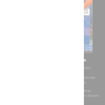
NEUER AUFTRAG FÜR DIE A3T ENGINEERING GMBH
Bei unserem jüngsten Auftrag geht es darum, für einen
Kunden eine vorhandene Roboter Schleifkabine zu
modernisieren. Als Roboter kommen dabei Maschinen der
renommierten Hersteller Kuka und ABB zum Einsatz.
Für die speicherprogrammierbare Steuerung (SPS) bzw.
Totally Integrated Automation (TIA) verwenden wir in diesem
Fall Komponenten von Siemens.