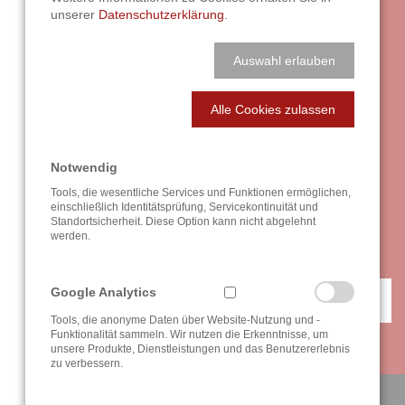
unserer
Datenschutzerklärung
.
BENÖTIGEN SIE EINE INDIVIDUELLE
BERATUNG?
Auswahl erlauben
BEI FRAGEN GERNE FÜR SIE
DA.
Alle Cookies zulassen
Unsere Beratung ist so individuell wie das breit gefächerte
Spektrum unserer Kundschaft. Am besten vereinbaren Sie
Notwendig
einen persönlichen Gesprächstermin mit uns, denn Ihre
Tools, die wesentliche Services und Funktionen ermöglichen,
Wünsche und unsere Leistungen sind nicht mit zwei, drei
einschließlich Identitätsprüfung, Servicekontinuität und
Sätzen am Telefon zu erklären. Wir freuen uns auf Ihre
Standortsicherheit. Diese Option kann nicht abgelehnt
werden.
Herausforderung!
Google Analytics
ANFAHRT / KONTAKT
Tools, die anonyme Daten über Website-Nutzung und -
Funktionalität sammeln. Wir nutzen die Erkenntnisse, um
unsere Produkte, Dienstleistungen und das Benutzererlebnis
zu verbessern.