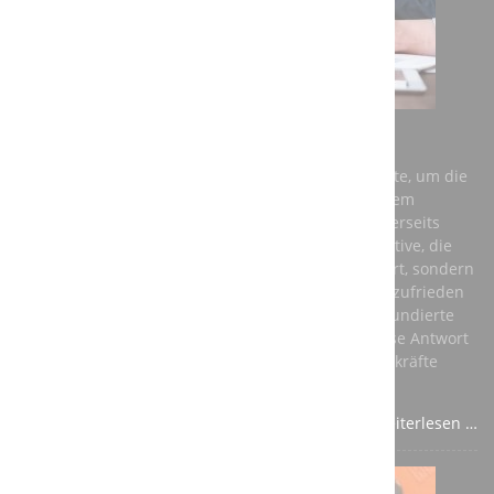
AUSBILDUNG BEI DER A3T ENGINEERING GMBH
Einerseits benötigt Deutschland dringend Fachkräfte, um die
Anforderungen der Zukunft zu meistern und auf dem
globalen Markt konkurrenzfähig zu bleiben. Andererseits
brauchen junge Menschen eine berufliche Perspektive, die
ihnen nicht nur ein vernünftiges Einkommen sichert, sondern
auch ihre persönliche Entwicklung fördert und sie zufrieden
stellt. Die beste Antwort auf diese Fragen ist eine fundierte
Ausbildung in einem anerkannten Beruf – und diese Antwort
sollte aus den Unternehmen kommen, die auf Fachkräfte
angewiesen sind.
Weiterlesen …