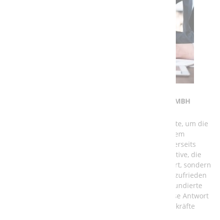
AUSBILDUNG BEI DER A3T ENGINEERING GMBH
Einerseits benötigt Deutschland dringend Fachkräfte, um die
Anforderungen der Zukunft zu meistern und auf dem
globalen Markt konkurrenzfähig zu bleiben. Andererseits
brauchen junge Menschen eine berufliche Perspektive, die
ihnen nicht nur ein vernünftiges Einkommen sichert, sondern
auch ihre persönliche Entwicklung fördert und sie zufrieden
stellt. Die beste Antwort auf diese Fragen ist eine fundierte
Ausbildung in einem anerkannten Beruf – und diese Antwort
sollte aus den Unternehmen kommen, die auf Fachkräfte
angewiesen sind.