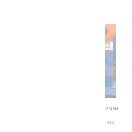
Weiterlesen …
NEUER AUFTRAG FÜR DIE A3T ENGINEERING GMBH
Bei unserem jüngsten Auftrag geht es darum, für einen
Kunden eine vorhandene Roboter Schleifkabine zu