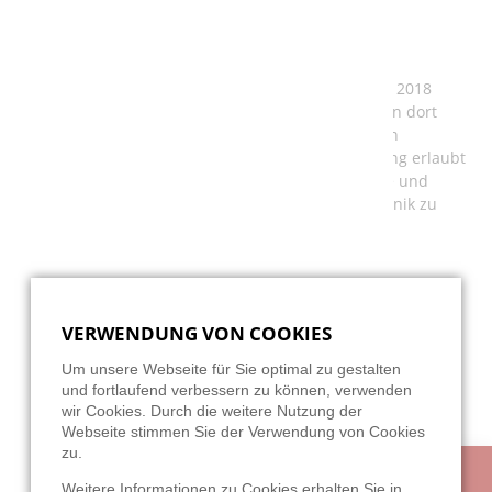
NEUE WERKSTATT – NEUE MASCHINE
Wir freuen uns sehr darauf, dass wir im November 2018
unsere neue Werkstatt beziehen können. Wir haben dort
bedeutend mehr Platz als derzeit, was nicht nur ein
komfortableres Arbeiten ermöglicht. Die Erweiterung erlaubt
uns zum Beispiel auch, für unsere Kunden größere und
komplexere Schaltschränke für die Steuerungstechnik zu
fertigen.
Weiterlesen …
VERWENDUNG VON COOKIES
Um unsere Webseite für Sie optimal zu gestalten
und fortlaufend verbessern zu können, verwenden
wir Cookies. Durch die weitere Nutzung der
Webseite stimmen Sie der Verwendung von Cookies
zu.
Weitere Informationen zu Cookies erhalten Sie in