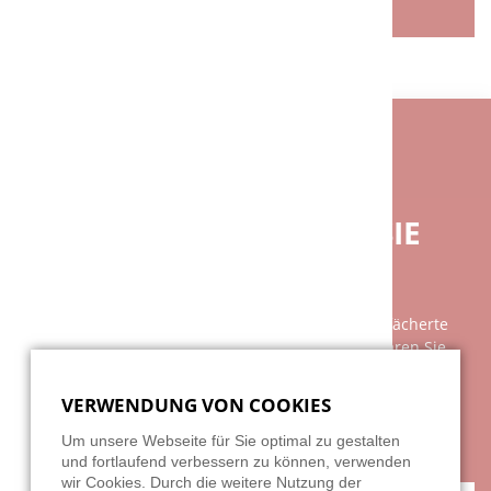
ZURÜCK
BENÖTIGEN SIE EINE INDIVIDUELLE
BERATUNG?
BEI FRAGEN GERNE FÜR SIE
DA.
Unsere Beratung ist so individuell wie das breit gefächerte
Spektrum unserer Kundschaft. Am besten vereinbaren Sie
einen persönlichen Gesprächstermin mit uns, denn Ihre
Wünsche und unsere Leistungen sind nicht mit zwei, drei
VERWENDUNG VON COOKIES
Sätzen am Telefon zu erklären. Wir freuen uns auf Ihre
Herausforderung!
Um unsere Webseite für Sie optimal zu gestalten
und fortlaufend verbessern zu können, verwenden
wir Cookies. Durch die weitere Nutzung der