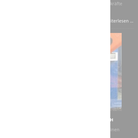
sollte aus den Unternehmen kommen, die auf Fachkräfte
angewiesen sind.
Weiterlesen …
NEUER AUFTRAG FÜR DIE A3T ENGINEERING GMBH
Bei unserem jüngsten Auftrag geht es darum, für einen
Kunden eine vorhandene Roboter Schleifkabine zu