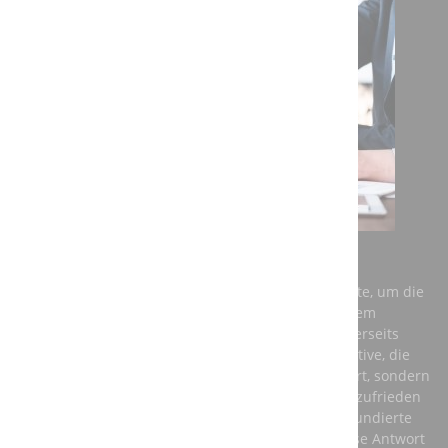
AUSBILDUNG BEI DER A3T ENGINEERING GMBH
Einerseits benötigt Deutschland dringend Fachkräfte, um die
Anforderungen der Zukunft zu meistern und auf dem
globalen Markt konkurrenzfähig zu bleiben. Andererseits
brauchen junge Menschen eine berufliche Perspektive, die
ihnen nicht nur ein vernünftiges Einkommen sichert, sondern
auch ihre persönliche Entwicklung fördert und sie zufrieden
stellt. Die beste Antwort auf diese Fragen ist eine fundierte
Ausbildung in einem anerkannten Beruf – und diese Antwort