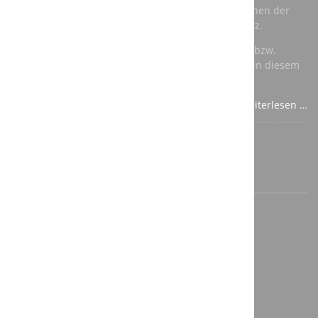
modernisieren. Als Roboter kommen dabei Maschinen der
renommierten Hersteller Kuka und ABB zum Einsatz.
Für die speicherprogrammierbare Steuerung (SPS) bzw.
Totally Integrated Automation (TIA) verwenden wir in diesem
Fall Komponenten von Siemens.
Weiterlesen …
©2026 A3T Engineering GmbH
Impressum
Datenschutz