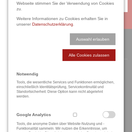
Webseite stimmen Sie der Verwendung von Cookies
ANFAHRT / KONTAKT
zu.
Weitere Informationen zu Cookies erhalten Sie in
unserer
Datenschutzerklärung
.
Auswahl erlauben
ANSCHRIFT / KONTAKT
Alle Cookies zulassen
Notwendig
Tools, die wesentliche Services und Funktionen ermöglichen,
einschließlich Identitätsprüfung, Servicekontinuität und
Berghauser Str. 62
Standortsicherheit. Diese Option kann nicht abgelehnt
D-42859 Remscheid
werden.
+49 2191 4622158
Google Analytics
info@a3t.de
Tools, die anonyme Daten über Website-Nutzung und -
Funktionalität sammeln. Wir nutzen die Erkenntnisse, um