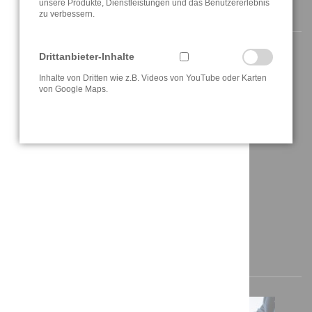
unsere Produkte, Dienstleistungen und das Benutzererlebnis
NAVIGATION
zu verbessern.
Drittanbieter-Inhalte
Startseite
Inhalte von Dritten wie z.B. Videos von YouTube oder Karten
von Google Maps.
Aktuelles
Über uns
Lösungen
Referenzen
Anfahrt / Kontakt
AKTUELLE INFORMATIONEN