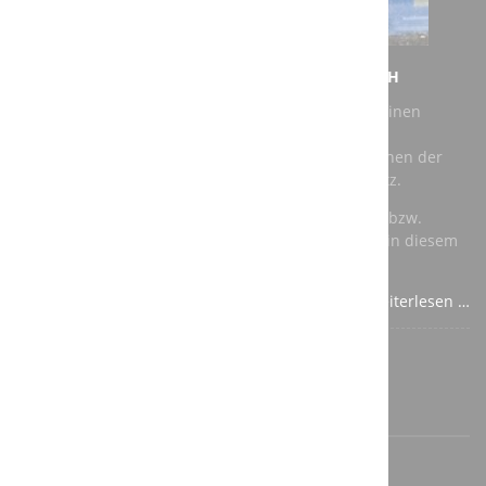
NEUER AUFTRAG FÜR DIE A3T ENGINEERING GMBH
Bei unserem jüngsten Auftrag geht es darum, für einen
Kunden eine vorhandene Roboter Schleifkabine zu
modernisieren. Als Roboter kommen dabei Maschinen der
renommierten Hersteller Kuka und ABB zum Einsatz.
Für die speicherprogrammierbare Steuerung (SPS) bzw.
Totally Integrated Automation (TIA) verwenden wir in diesem
Fall Komponenten von Siemens.
Weiterlesen …