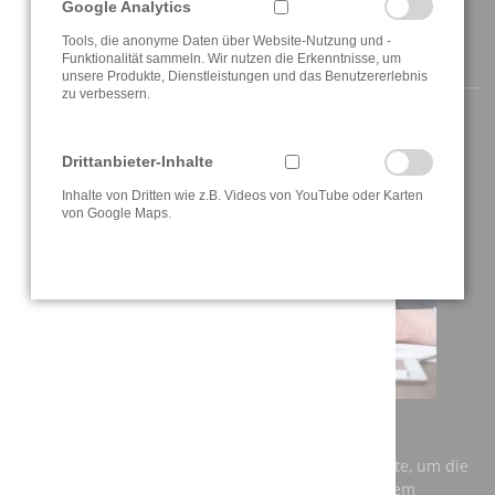
Google Analytics
Tools, die anonyme Daten über Website-Nutzung und -
AKTUELLE INFORMATIONEN
Funktionalität sammeln. Wir nutzen die Erkenntnisse, um
unsere Produkte, Dienstleistungen und das Benutzererlebnis
zu verbessern.
Drittanbieter-Inhalte
Inhalte von Dritten wie z.B. Videos von YouTube oder Karten
von Google Maps.
AUSBILDUNG BEI DER A3T ENGINEERING GMBH
Einerseits benötigt Deutschland dringend Fachkräfte, um die
Anforderungen der Zukunft zu meistern und auf dem