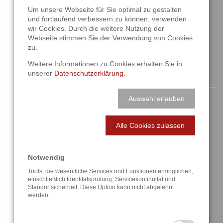
D-42859 Remscheid
Um unsere Webseite für Sie optimal zu gestalten
und fortlaufend verbessern zu können, verwenden
+49 2191 4622158
wir Cookies. Durch die weitere Nutzung der
info@a3t.de
Webseite stimmen Sie der Verwendung von Cookies
zu.
Weitere Informationen zu Cookies erhalten Sie in
unserer
Datenschutzerklärung
.
NAVIGATION
Auswahl erlauben
Startseite
Alle Cookies zulassen
Aktuelles
Über uns
Notwendig
Lösungen
Tools, die wesentliche Services und Funktionen ermöglichen,
einschließlich Identitätsprüfung, Servicekontinuität und
Standortsicherheit. Diese Option kann nicht abgelehnt
Referenzen
werden.
Anfahrt / Kontakt