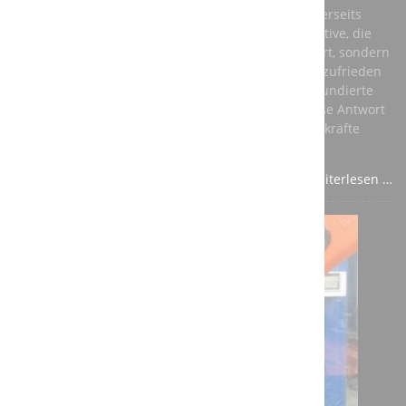
globalen Markt konkurrenzfähig zu bleiben. Andererseits
brauchen junge Menschen eine berufliche Perspektive, die
ihnen nicht nur ein vernünftiges Einkommen sichert, sondern
auch ihre persönliche Entwicklung fördert und sie zufrieden
stellt. Die beste Antwort auf diese Fragen ist eine fundierte
Ausbildung in einem anerkannten Beruf – und diese Antwort
sollte aus den Unternehmen kommen, die auf Fachkräfte
angewiesen sind.
Weiterlesen …