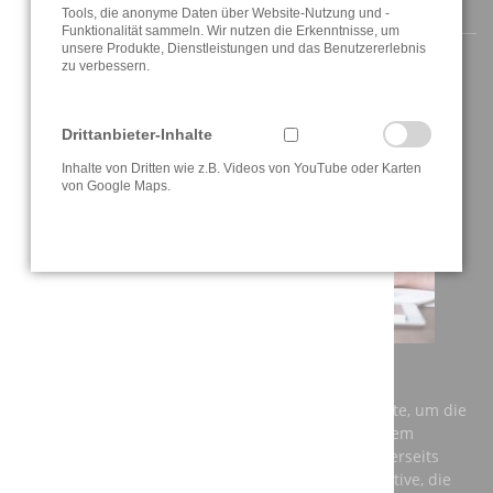
AKTUELLE INFORMATIONEN
Tools, die anonyme Daten über Website-Nutzung und -
Funktionalität sammeln. Wir nutzen die Erkenntnisse, um
unsere Produkte, Dienstleistungen und das Benutzererlebnis
zu verbessern.
Drittanbieter-Inhalte
Inhalte von Dritten wie z.B. Videos von YouTube oder Karten
von Google Maps.
AUSBILDUNG BEI DER A3T ENGINEERING GMBH
Einerseits benötigt Deutschland dringend Fachkräfte, um die
Anforderungen der Zukunft zu meistern und auf dem
globalen Markt konkurrenzfähig zu bleiben. Andererseits
brauchen junge Menschen eine berufliche Perspektive, die