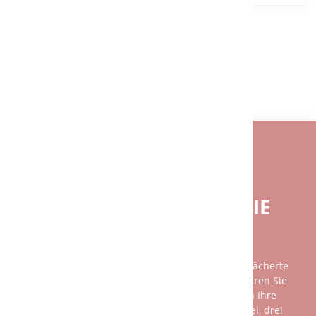
ZURÜCK
BENÖTIGEN SIE EINE INDIVIDUELLE
BERATUNG?
BEI FRAGEN GERNE FÜR SIE
DA.
Unsere Beratung ist so individuell wie das breit gefächerte
Spektrum unserer Kundschaft. Am besten vereinbaren Sie
einen persönlichen Gesprächstermin mit uns, denn Ihre
Wünsche und unsere Leistungen sind nicht mit zwei, drei