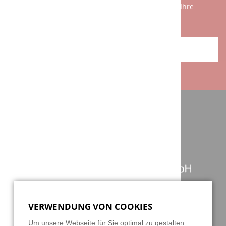
Sätzen am Telefon zu erklären. Wir freuen uns auf Ihre
Herausforderung!
ANFAHRT / KONTAKT
ANSCHRIFT / KONTAKT
Berghauser Str. 62
D-42859 Remscheid
VERWENDUNG VON COOKIES
+49 2191 4622158
Um unsere Webseite für Sie optimal zu gestalten