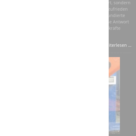
ihnen nicht nur ein vernünftiges Einkommen sichert, sondern
auch ihre persönliche Entwicklung fördert und sie zufrieden
stellt. Die beste Antwort auf diese Fragen ist eine fundierte
Ausbildung in einem anerkannten Beruf – und diese Antwort
sollte aus den Unternehmen kommen, die auf Fachkräfte
angewiesen sind.
Weiterlesen …