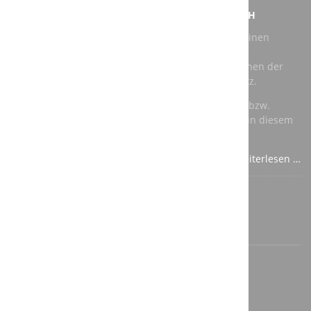
NEUER AUFTRAG FÜR DIE A3T ENGINEERING GMBH
Bei unserem jüngsten Auftrag geht es darum, für einen
Kunden eine vorhandene Roboter Schleifkabine zu
modernisieren. Als Roboter kommen dabei Maschinen der
renommierten Hersteller Kuka und ABB zum Einsatz.
Für die speicherprogrammierbare Steuerung (SPS) bzw.
Totally Integrated Automation (TIA) verwenden wir in diesem
Fall Komponenten von Siemens.
Weiterlesen …