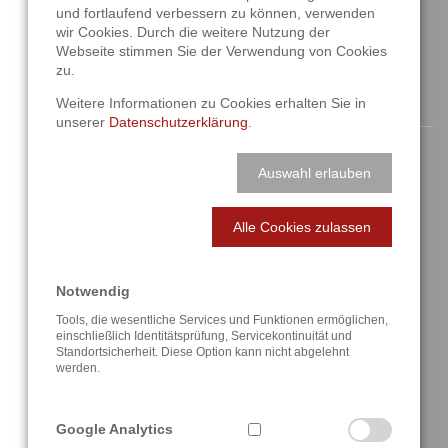
und fortlaufend verbessern zu können, verwenden
info@a3t.de
wir Cookies. Durch die weitere Nutzung der
Webseite stimmen Sie der Verwendung von Cookies
zu.
NAVIGATION
Weitere Informationen zu Cookies erhalten Sie in
unserer
Datenschutzerklärung
.
Startseite
Auswahl erlauben
Aktuelles
Alle Cookies zulassen
Über uns
Lösungen
Notwendig
Tools, die wesentliche Services und Funktionen ermöglichen,
Referenzen
einschließlich Identitätsprüfung, Servicekontinuität und
Standortsicherheit. Diese Option kann nicht abgelehnt
werden.
Anfahrt / Kontakt
Google Analytics