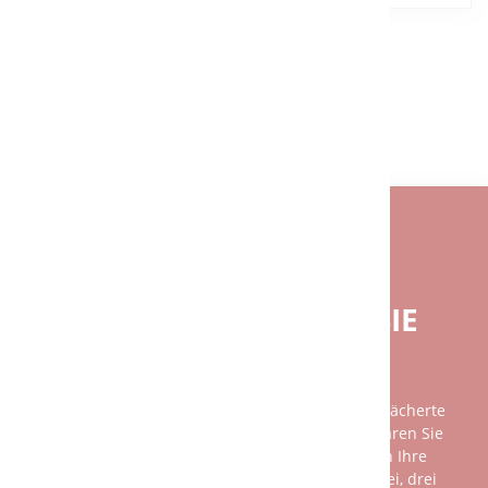
ZURÜCK
BENÖTIGEN SIE EINE INDIVIDUELLE
BERATUNG?
BEI FRAGEN GERNE FÜR SIE
DA.
Unsere Beratung ist so individuell wie das breit gefächerte
Spektrum unserer Kundschaft. Am besten vereinbaren Sie
einen persönlichen Gesprächstermin mit uns, denn Ihre
Wünsche und unsere Leistungen sind nicht mit zwei, drei