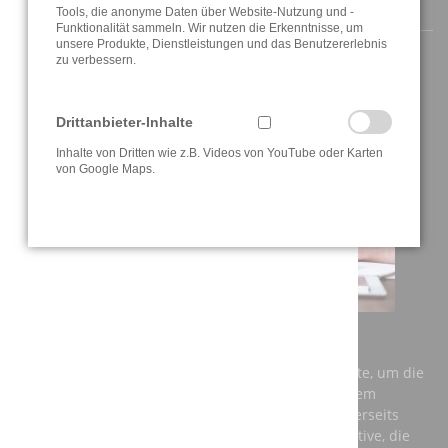
AKTUELLE INFORMATIONEN
Tools, die anonyme Daten über Website-Nutzung und -
Funktionalität sammeln. Wir nutzen die Erkenntnisse, um
unsere Produkte, Dienstleistungen und das Benutzererlebnis
zu verbessern.
Drittanbieter-Inhalte
Inhalte von Dritten wie z.B. Videos von YouTube oder Karten
von Google Maps.
AUSBILDUNG BEI DER A3T ENGINEERING GMBH
Einerseits benötigt Deutschland dringend Fachkräfte, um die
Anforderungen der Zukunft zu meistern und auf dem
globalen Markt konkurrenzfähig zu bleiben. Andererseits
brauchen junge Menschen eine berufliche Perspektive, die