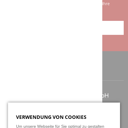
Sätzen am Telefon zu erklären. Wir freuen uns auf Ihre
Herausforderung!
ANFAHRT / KONTAKT
ANSCHRIFT / KONTAKT
Berghauser Str. 62
D-42859 Remscheid
VERWENDUNG VON COOKIES
+49 2191 4622158
Um unsere Webseite für Sie optimal zu gestalten