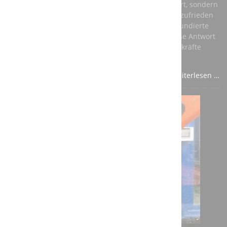
ihnen nicht nur ein vernünftiges Einkommen sichert, sondern
auch ihre persönliche Entwicklung fördert und sie zufrieden
stellt. Die beste Antwort auf diese Fragen ist eine fundierte
Ausbildung in einem anerkannten Beruf – und diese Antwort
sollte aus den Unternehmen kommen, die auf Fachkräfte
angewiesen sind.
Weiterlesen …