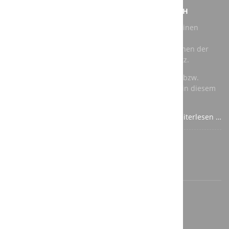
NEUER AUFTRAG FÜR DIE A3T ENGINEERING GMBH
Bei unserem jüngsten Auftrag geht es darum, für einen
Kunden eine vorhandene Roboter Schleifkabine zu
modernisieren. Als Roboter kommen dabei Maschinen der
renommierten Hersteller Kuka und ABB zum Einsatz.
Für die speicherprogrammierbare Steuerung (SPS) bzw.
Totally Integrated Automation (TIA) verwenden wir in diesem
Fall Komponenten von Siemens.
Weiterlesen …