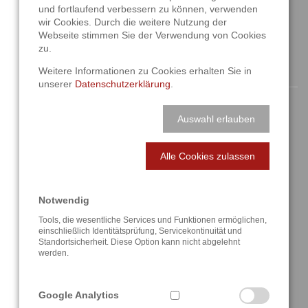
und fortlaufend verbessern zu können, verwenden
info@a3t.de
wir Cookies. Durch die weitere Nutzung der
Webseite stimmen Sie der Verwendung von Cookies
zu.
NAVIGATION
Weitere Informationen zu Cookies erhalten Sie in
unserer
Datenschutzerklärung
.
Startseite
Auswahl erlauben
Aktuelles
Alle Cookies zulassen
Über uns
Lösungen
Notwendig
Tools, die wesentliche Services und Funktionen ermöglichen,
Referenzen
einschließlich Identitätsprüfung, Servicekontinuität und
Standortsicherheit. Diese Option kann nicht abgelehnt
werden.
Anfahrt / Kontakt
Google Analytics