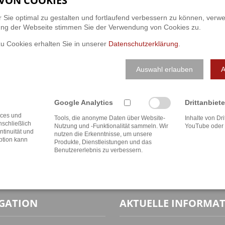
VON COOKIES
BENÖTIGEN SIE EINE INDIVIDUELLE BER
 Sie optimal zu gestalten und fortlaufend verbessern zu können, verw
ung der Webseite stimmen Sie der Verwendung von Cookies zu.
BEI FRAGEN GERNE FÜ
u Cookies erhalten Sie in unserer
Datenschutzerklärung
.
Unsere Beratung ist so individuell wie das breit gefächert
Auswahl erlauben
A
vereinbaren Sie einen persönlichen Gesprächstermin mit u
nicht mit zwei, drei Sätzen am Telefon zu erklären. Wir fre
Google Analytics
Drittanbiete
ices und
Tools, die anonyme Daten über Website-
Inhalte von Dri
ANFAHRT / KONTAKT
nschließlich
Nutzung und -Funktionalität sammeln. Wir
YouTube oder 
ntinuität und
nutzen die Erkenntnisse, um unsere
ption kann
Produkte, Dienstleistungen und das
Benutzererlebnis zu verbessern.
GATION
AKTUELLE INFORMA