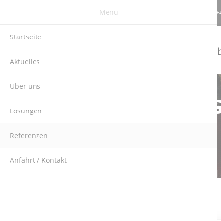
Menü
Berghauser Str. 62 | DE-42859 Remscheid
+
Startseite
Aktuelles
Über uns
SAINT-
Lösungen
Referenzen
Anfahrt / Kontakt