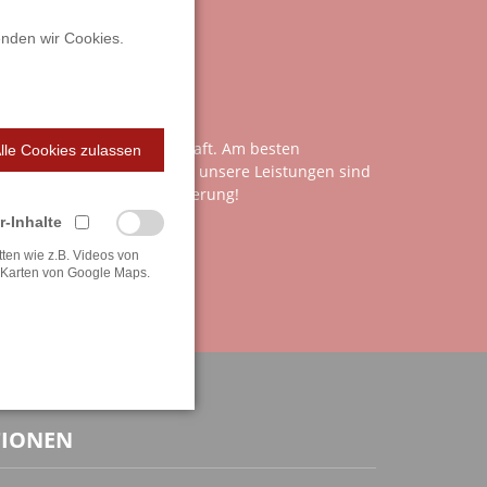
ATUNG?
enden wir Cookies.
R SIE DA.
e Spektrum unserer Kundschaft. Am besten
lle Cookies zulassen
ns, denn Ihre Wünsche und unsere Leistungen sind
uen uns auf Ihre Herausforderung!
r-Inhalte
tten wie z.B. Videos von
Karten von Google Maps.
TIONEN