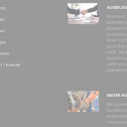
AUSBILDU
eite
Einerseits
les
Anforderu
globalen M
uns
brauchen j
ihnen nich
gen
auch ihre 
stellt. Di
enzen
Ausbildun
sollte au
t / Kontakt
angewiese
NEUER AU
Bei unsere
Kunden ei
modernisi
renommier