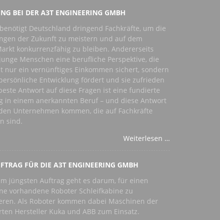
NG BEI DER A3T ENGINEERING GMBH
 benötigt Deutschland dringend Fachkräfte, um die
ngen der Zukunft zu meistern und auf dem
arkt konkurrenzfähig zu bleiben. Andererseits
unge Menschen eine berufliche Perspektive, die
t nur ein vernünftiges Einkommen sichert, sondern
persönliche Entwicklung fördert und sie zufrieden
e beste Antwort auf diese Fragen ist eine fundierte
g in einem anerkannten Beruf – und diese Antwort
s den Unternehmen kommen, die auf Fachkräfte
n sind.
Weiterlesen …
FTRAG FÜR DIE A3T ENGINEERING GMBH
m jüngsten Auftrag geht es darum, für einen
ne vorhandene Roboter Schleifkabine zu
eren. Als Roboter kommen dabei Maschinen der
ten Hersteller Kuka und ABB zum Einsatz.