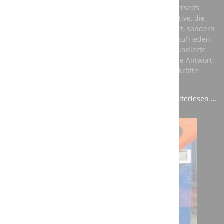
globalen Markt konkurrenzfähig zu bleiben. Andererseits
brauchen junge Menschen eine berufliche Perspektive, die
ihnen nicht nur ein vernünftiges Einkommen sichert, sondern
auch ihre persönliche Entwicklung fördert und sie zufrieden
stellt. Die beste Antwort auf diese Fragen ist eine fundierte
Ausbildung in einem anerkannten Beruf – und diese Antwort
sollte aus den Unternehmen kommen, die auf Fachkräfte
angewiesen sind.
Weiterlesen …