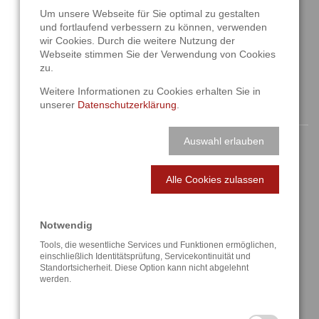
D-42859 Remscheid
Um unsere Webseite für Sie optimal zu gestalten
und fortlaufend verbessern zu können, verwenden
+49 2191 4622158
wir Cookies. Durch die weitere Nutzung der
info@a3t.de
Webseite stimmen Sie der Verwendung von Cookies
zu.
Weitere Informationen zu Cookies erhalten Sie in
unserer
Datenschutzerklärung
.
NAVIGATION
Auswahl erlauben
Startseite
Alle Cookies zulassen
Aktuelles
Über uns
Notwendig
Lösungen
Tools, die wesentliche Services und Funktionen ermöglichen,
einschließlich Identitätsprüfung, Servicekontinuität und
Standortsicherheit. Diese Option kann nicht abgelehnt
Referenzen
werden.
Anfahrt / Kontakt