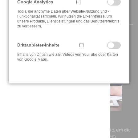
Google Analytics
Tools, die anonyme Daten über Website-Nutzung und -
AKTUELLE INFORMATIONEN
Funktionalität sammeln. Wir nutzen die Erkenntnisse, um
unsere Produkte, Dienstleistungen und das Benutzererlebnis
zu verbessern.
Drittanbieter-Inhalte
Inhalte von Dritten wie z.B. Videos von YouTube oder Karten
von Google Maps.
AUSBILDUNG BEI DER A3T ENGINEERING GMBH
Einerseits benötigt Deutschland dringend Fachkräfte, um die
Anforderungen der Zukunft zu meistern und auf dem