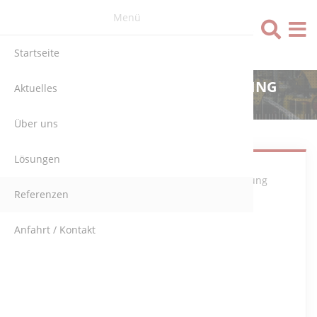
Menü
Sprache
Startseite
THYSSENKRUPP PRESTA STEERING
Aktuelles
(DEUTSCHLAND)
Über uns
Lösungen
Programmierung
Referenzen
und
Anfahrt / Kontakt
Inbetriebnahme
(
DMC-Kamera-PLC-BDE TCP-