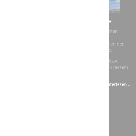
NEUER AUFTRAG FÜR DIE A3T ENGINEERING GMBH
Bei unserem jüngsten Auftrag geht es darum, für einen
Kunden eine vorhandene Roboter Schleifkabine zu
modernisieren. Als Roboter kommen dabei Maschinen der
renommierten Hersteller Kuka und ABB zum Einsatz.
Für die speicherprogrammierbare Steuerung (SPS) bzw.
Totally Integrated Automation (TIA) verwenden wir in diesem
Fall Komponenten von Siemens.
Weiterlesen …